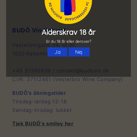
BUDŌ Vin Naturel
Vesterbrogade 34, st.th.
1620 København V
+45 31360938 / contact@budovin.dk
CVR: 37112461 (Vesterbro Wine Company)
BUDŌ’s åbningstider
Tirsdag-lørdag 12-18
Søndag-tirsdag: lukket
Tjek BUDŌ’s smiley her