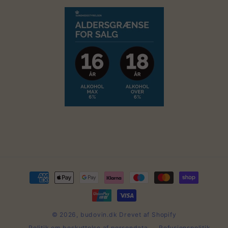
Betalingsmetoder
© 2026,
budovin.dk
Drevet af Shopify
Politik om beskyttelse af persondata
Refusionspolitik