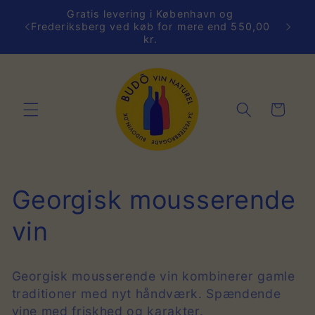
Gå til
Gratis levering i København og
ver
indhold
De
Frederiksberg ved køb for mere end 550,00
kr.
Indkøbskurv
K
Georgisk mousserende
o
vin
l
Georgisk mousserende vin kombinerer gamle
l
traditioner med nyt håndværk. Spændende
vine med friskhed og karakter.