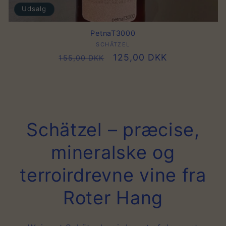
Udsalg
PetnaT3000
SCHÄTZEL
Forhandler:
Normalpris
Udsalgspris
125,00 DKK
155,00 DKK
Schätzel – præcise,
mineralske og
terroirdrevne vine fra
Roter Hang