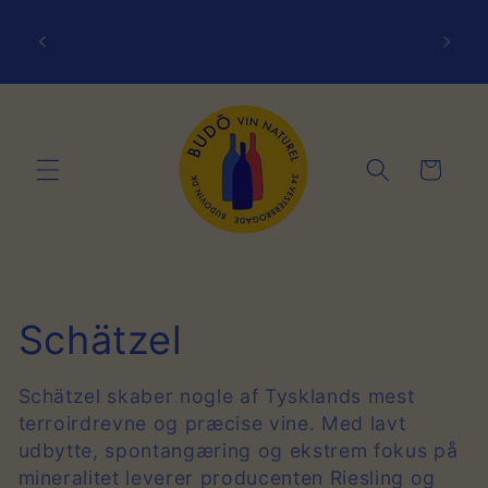
Gå til
indhold
Det er gratis at afhente i butikken!
50,00
Indkøbskurv
K
Schätzel
o
Schätzel skaber nogle af Tysklands mest
terroirdrevne og præcise vine. Med lavt
l
udbytte, spontangæring og ekstrem fokus på
l
mineralitet leverer producenten Riesling og