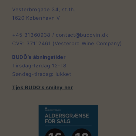
Vesterbrogade 34, st.th.
1620 København V
+45 31360938 / contact@budovin.dk
CVR: 37112461 (Vesterbro Wine Company)
BUDŌ’s åbningstider
Tirsdag-lørdag 12-18
Søndag-tirsdag: lukket
Tjek BUDŌ’s smiley her