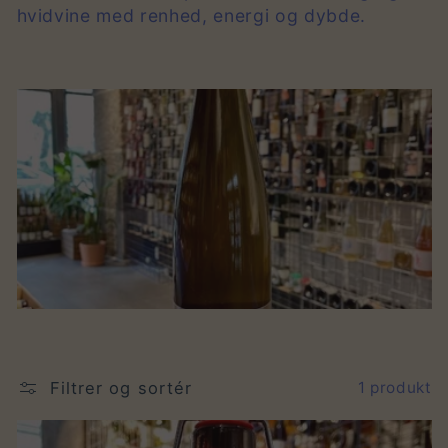
hvidvine med renhed, energi og dybde.
e
k
t
i
o
n
:
Filtrer og sortér
1 produkt