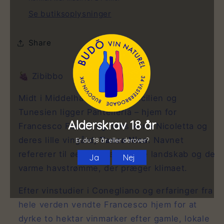
Se butiksoplysninger
Share
🍇
Zibibbo
Midt i Middelhavet mellem Sicilien og
Tunesien ligger Pantelleria – hjem for
Francesco Ferreri og hans kone Nicoletta og
deres lille vingård,
Tanca Nica
. Navnet
refererer til øens terrasserede landskab og de
varme havstrømme, der præger klimaet.
Efter vinstudier i Conegliano og erfaringer fra
hele verden vendte Francesco hjem for at
dyrke to hektar vinmarker efter gamle, lokale