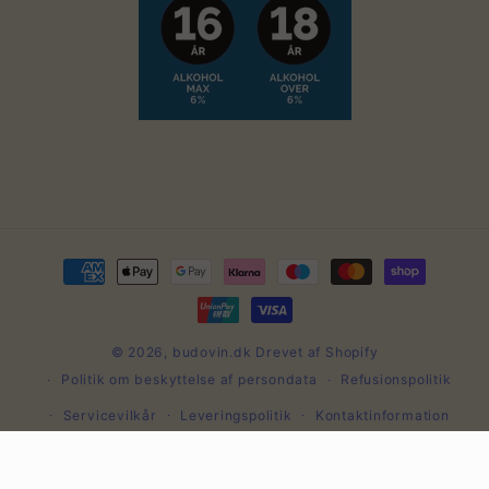
Betalingsmetoder
© 2026,
budovin.dk
Drevet af Shopify
Politik om beskyttelse af persondata
Refusionspolitik
Servicevilkår
Leveringspolitik
Kontaktinformation
Juridisk meddelelse