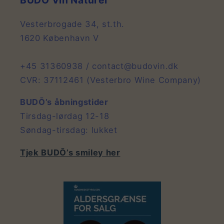
Vesterbrogade 34, st.th.
1620 København V
+45 31360938 / contact@budovin.dk
CVR: 37112461 (Vesterbro Wine Company)
BUDŌ’s åbningstider
Tirsdag-lørdag 12-18
Søndag-tirsdag: lukket
Tjek BUDŌ’s smiley her