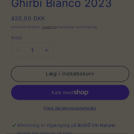
Ghirbi Bianco 2023
Normalpris
420,00 DKK
Inklusive skatter.
Levering
beregnes ved betaling.
Antal
Antal
Reducer
Øg
antallet
antallet
for
for
Ghirbi
Ghirbi
Læg i indkøbskurv
Bianco
Bianco
2023
2023
Flere betalingsmuligheder
Afhentning er tilgængelig på
BUDŌ Vin Naturel
Normalt klar inden for 24 timer