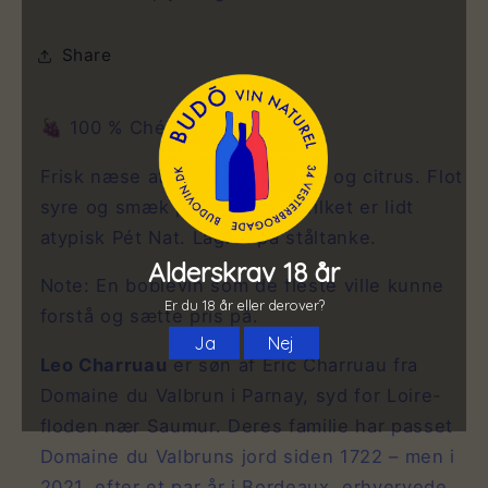
Share
🍇 100 % Chénin Blanc
Frisk næse af æbler, let kvæde og citrus. Flot
syre og smæk på boblerne hvilket er lidt
atypisk Pét Nat. Lagret på ståltanke.
Note: En boblevin som de fleste ville kunne
forstå og sætte pris på.
Leo Charruau
er søn af Eric Charruau fra
Domaine du Valbrun i Parnay, syd for Loire-
floden nær Saumur. Deres familie har passet
Domaine du Valbruns jord siden 1722 – men i
2021, efter et par år i Bordeaux, erhvervede