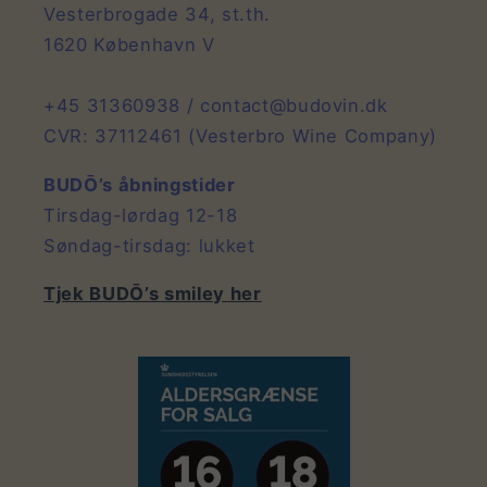
Vesterbrogade 34, st.th.
1620 København V
+45 31360938 / contact@budovin.dk
CVR: 37112461 (Vesterbro Wine Company)
BUDŌ’s åbningstider
Tirsdag-lørdag 12-18
Søndag-tirsdag: lukket
Tjek BUDŌ’s smiley her