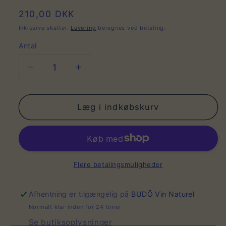
Normalpris
210,00 DKK
Inklusive skatter.
Levering
beregnes ved betaling.
Antal
Antal
Reducer
Øg
antallet
antallet
for
for
Bullūla
Bullūla
Læg i indkøbskurv
NV
NV
Flere betalingsmuligheder
Afhentning er tilgængelig på
BUDŌ Vin Naturel
Normalt klar inden for 24 timer
Se butiksoplysninger