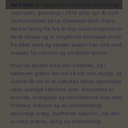
Ad Vinum
er Sébastien Châtillons personlige
vinprojekt, grundlagt i 2016 efter syv år som
chefsommelier på Le Châteaubriand i Paris.
Med erfaring fra fire år hos naturvinspioneren
René Mosse og et indgående kendskab til vin
fra både mark og kælder skaber han vine med
respekt for naturen og områdets terroir.
Druerne dyrkes med stor omtanke, og i
kælderen gribes der ind så lidt som muligt, så
vinene får lov til at udtrykke deres oprindelse
uden unødige tekniske greb. Resultatet er
levende, energiske og terroirdrevne vine med
friskhed, balance og et umiskendeligt
personligt præg. Sydfransk naturvin, når den
er mest præcis, ærlig og drikkevenlig.