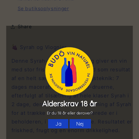
Se butiksoplysninger
Share
🍇
Syrah og Viognier
Denne Syrah-Viognier-blanding giver en vin
med stor friskhed og lækkerhed som resultat
af en helt særlig vinfremstillingsteknik: 7
dages maceration på Viognier-druerne,
efterfulgt af tilsætning af hele klaser Syrah i
2 dage, derefter en direkte presning af Syrah
for at trække alle druer, der allerede er i
beholderen, i yderligere 2 dage. Resultatet er
friskhed, frugt og en enorm drikkelighed.