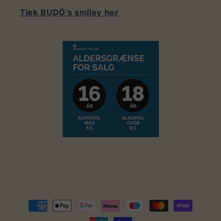
Tjek BUDŌ’s smiley her
Betalingsmetoder