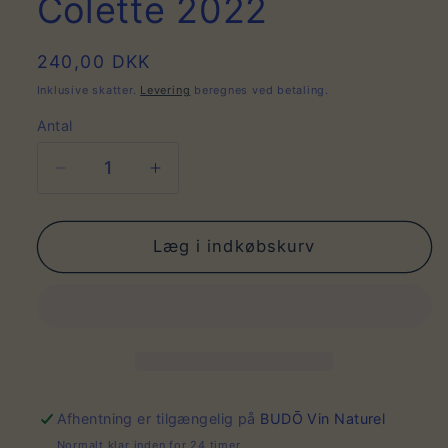
Colette 2022
Normalpris
240,00 DKK
Inklusive skatter.
Levering
beregnes ved betaling.
Antal
Antal
Reducer
Øg
antallet
antallet
for
for
Colette
Colette
Læg i indkøbskurv
2022
2022
Afhentning er tilgængelig på
BUDŌ Vin Naturel
Normalt klar inden for 24 timer