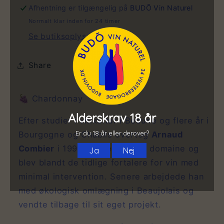
Afhentning er tilgængelig på
BUDŌ Vin Naturel
Normalt klar inden for 24 timer
Se butiksoplysninger
Share
🍇 Chardonnay
Efter studier i vitikultur i Beaune og flere år i
Bourgogne og Chablis overtog
Arnaud
Combier
i 1998 sin bedstefars domaine og
blev blandt de tidlige fortalere for vin med
minimal intervention. Senere arbejdede han
med økologisk omlægning i Beaujolais og
vendte tilbage til sit eget projekt.