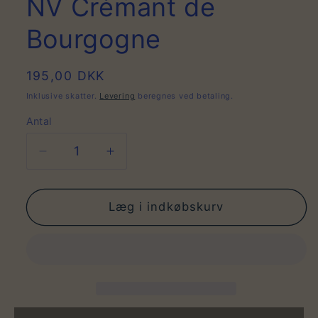
NV Crémant de
Bourgogne
Normalpris
195,00 DKK
Inklusive skatter.
Levering
beregnes ved betaling.
Antal
Antal
Reducer
Øg
antallet
antallet
for
for
NV
NV
Læg i indkøbskurv
Crémant
Crémant
de
de
Bourgogne
Bourgogne