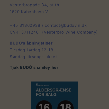
Vesterbrogade 34, st.th.
1620 København V
+45 31360938 / contact@budovin.dk
CVR: 37112461 (Vesterbro Wine Company)
BUDŌ’s åbningstider
Tirsdag-lørdag 12-18
Søndag-tirsdag: lukket
Tjek BUDŌ’s smiley her