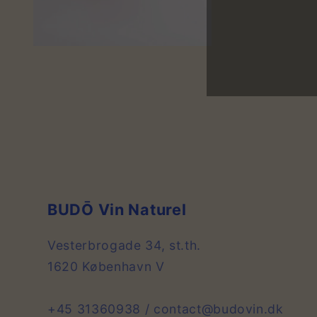
Åbn
mediet
2
i
modus
BUDŌ Vin Naturel
Vesterbrogade 34, st.th.
1620 København V
+45 31360938 / contact@budovin.dk