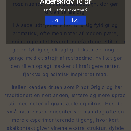
rosa nuance – et af de kendetegn, der gør
druen så alsidig.
I Alsace udtrykker Pinot Gris sig fyldigt og
aromatisk, ofte med noter af moden pære,
honning og en let krydret ingefærtone. Stilen er
gerne fyldig og olieagtig i teksturen, nogle
gange med et strejf af restsødme, hvilket gør
den til en oplagt makker til kraftigere retter,
fjerkræ og asiatisk inspireret mad.
I Italien kendes druen som Pinot Grigio og har
traditionelt en helt anden, lettere og mere sprød
stil med noter af grønt æble og citrus. Hos de
små naturvinsproducenter ser man dog ofte en
mere eksperimenterende tilgang, hvor kort
skalkontakt giver vinene ekstra struktur, dybde