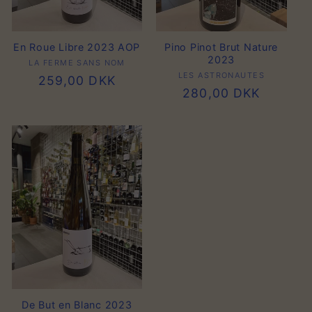
En Roue Libre 2023 AOP
Pino Pinot Brut Nature
2023
LA FERME SANS NOM
Forhandler:
LES ASTRONAUTES
Forhandler:
Normalpris
259,00 DKK
Normalpris
280,00 DKK
De But en Blanc 2023