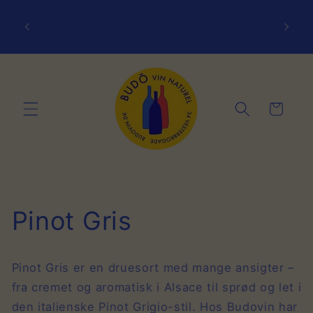
Gå til
indhold
Det er gratis at afhente i butikken!
50,00
Indkøbskurv
Pinot Gris
Pinot Gris er en druesort med mange ansigter –
fra cremet og aromatisk i Alsace til sprød og let i
den italienske Pinot Grigio-stil. Hos Budovin har