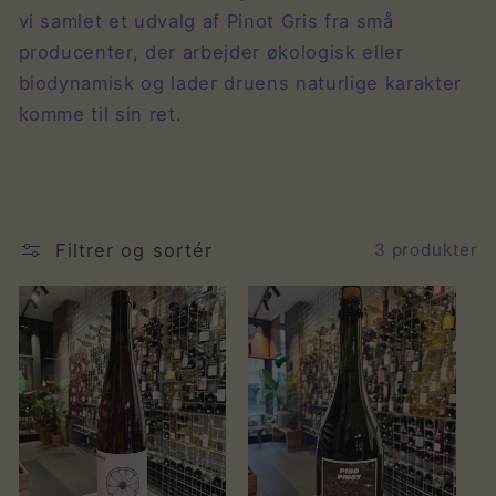
vi samlet et udvalg af Pinot Gris fra små
producenter, der arbejder økologisk eller
biodynamisk og lader druens naturlige karakter
komme til sin ret.
Filtrer og sortér
3 produkter