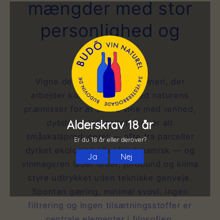
mængder med stor
personlighed og
terroir
Vigne de Lidia er et mikrovineri, der
arbejder kompromisløst med naturens
præmisser for at skabe vine med renhed,
dybde og intensitet. Her er alt
småskalaproduceret — ofte fra parceller
dyrket økologisk eller biodynamisk — og
vinmageren lader druer, jordbund og klima
styre udtrykket uden tekniske genveje.
Spontan gæring, minimal svovl, ingen
filtrering og ingen tilsætningsstoffer er
centrale elementer i filosofien.