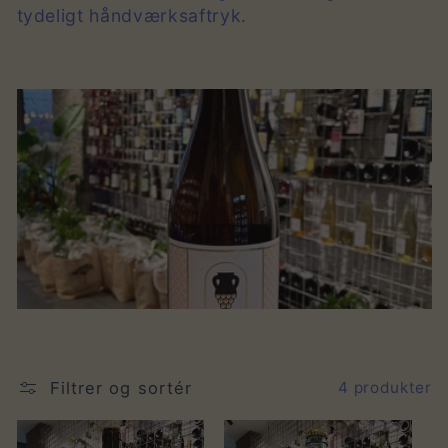
tydeligt håndværksaftryk.
e
k
t
i
o
n
:
Filtrer og sortér
4 produkter