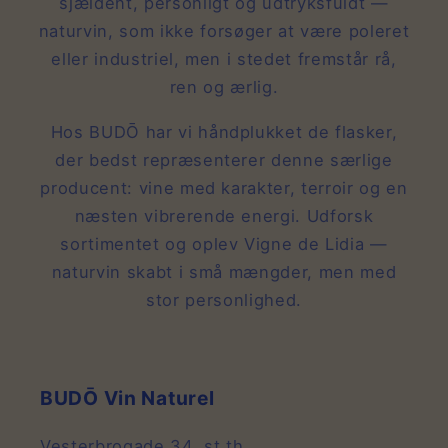
sjældent, personligt og udtryksfuldt —
naturvin, som ikke forsøger at være poleret
eller industriel, men i stedet fremstår rå,
ren og ærlig.
Hos BUDŌ har vi håndplukket de flasker,
der bedst repræsenterer denne særlige
producent: vine med karakter, terroir og en
næsten vibrerende energi. Udforsk
sortimentet og oplev Vigne de Lidia —
naturvin skabt i små mængder, men med
stor personlighed.
BUDŌ Vin Naturel
Vesterbrogade 34, st.th.