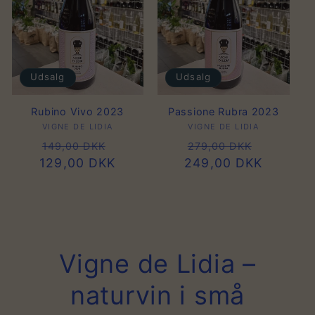
Udsalg
Udsalg
Rubino Vivo 2023
Passione Rubra 2023
VIGNE DE LIDIA
Forhandler:
VIGNE DE LIDIA
Forhandler:
Normalpris
Udsalgspris
Normalpris
Udsalgs
149,00 DKK
279,00 DKK
129,00 DKK
249,00 DKK
Vigne de Lidia –
naturvin i små