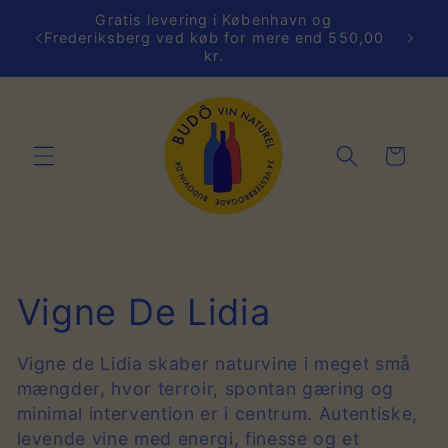
Gå til
Gratis levering i København og
ver
indhold
De
Frederiksberg ved køb for mere end 550,00
kr.
Indkøbskurv
K
Vigne De Lidia
o
Vigne de Lidia skaber naturvine i meget små
mængder, hvor terroir, spontan gæring og
l
minimal intervention er i centrum. Autentiske,
l
levende vine med energi, finesse og et